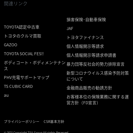
関連リンク
損害保険･自動車保険
TOYOTA認定中古車
JAF
トヨタのクルマ買取
トヨタファイナンス
GAZOO
個人情報開示等請求
TOYOTA SOCIAL FES!!
個人情報開示等請求申請書
ボディコート・ボディメンテナン
暴力団等反社会的勢力排除宣言
ス
新型コロナウイルス感染予防対策
PHV充電サポートマップ
について
TS CUBIC CARD
金融商品販売の勧誘方針
au
お客様本位の保険業務に関する運
営方針（FD宣言）
プライバシーポリシー
CSR基本方針
© 2021 Copyright TSA-Group All rights Reserved.