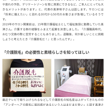
や蒸れの予防、デリケートゾーンを常に清潔にできるなど、ご本人にとっても大
きなメリットがあります」と、代表の髙津咲子さんは話します。サロンには
「将来に備えたい」と訪れる30代から50代のお客さまが急増しているそうで
す。
2019年のサロン開業前は、15年間介護福祉士として福祉施設に勤務していた髙
津さん。介護する側の経験をふまえて起業を決意しました。「介護職員時代、
おむつ交換の際に苦労することもありました。退職後、何か新しいことに挑戦
しようと考えたとき『介護脱毛だ！』と思ったんです」。
「介護脱毛」の必要性と素晴らしさを知ってほしい
最近テレビで取り上げられるなどして介護脱毛の知名度は上がってきたものの
「アンダーヘアの脱毛に抵抗感があるという人はまだまだ多い」と話す髙津さ