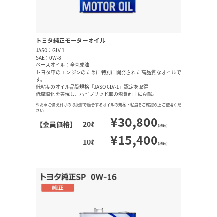
トヨタ純正モーターオイル
JASO：GLV-1
SAE：0W-8
ベースオイル：全合成油
トヨタ車のエンジンのために特別に開発された高品質なオイルで
す。
低粘度のオイル品質規格「JASO GLV-1」認定を取得
低摩擦化を実現し、ハイブリッド車の燃費向上に貢献。
※お車に備え付けの取扱書で適合するオイルの規格・粘度をご確認の上ご使用くだ
さい。
¥30,800
【会員価格】
20ℓ
(税込)
¥15,400
10ℓ
(税込)