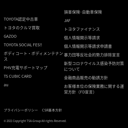
損害保険･自動車保険
TOYOTA認定中古車
JAF
トヨタのクルマ買取
トヨタファイナンス
GAZOO
個人情報開示等請求
TOYOTA SOCIAL FES!!
個人情報開示等請求申請書
ボディコート・ボディメンテナン
暴力団等反社会的勢力排除宣言
ス
新型コロナウイルス感染予防対策
PHV充電サポートマップ
について
TS CUBIC CARD
金融商品販売の勧誘方針
au
お客様本位の保険業務に関する運
営方針（FD宣言）
プライバシーポリシー
CSR基本方針
© 2021 Copyright TSA-Group All rights Reserved.