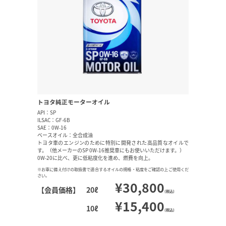
トヨタ純正モーターオイル
API：SP
ILSAC：GF-6B
SAE：0W-16
ベースオイル：全合成油
トヨタ車のエンジンのために特別に開発された高品質なオイルで
す。（他メーカーのSP 0W-16推奨車にもお使いいただけます。）
0W-20に比べ、更に低粘度化を進め、燃費を向上。
※お車に備え付けの取扱書で適合するオイルの規格・粘度をご確認の上ご使用くだ
さい。
¥30,800
【会員価格】
20ℓ
(税込)
¥15,400
10ℓ
(税込)