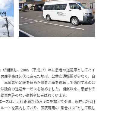
科」が開業し、2005（平成17）年に患者の送迎車としてハイ
る男鹿半島は起伏に富んだ地形。公共交通機関が少なく、自
。「高齢者や足腰を痛めた患者が車を運転して通院するのは
では独自の送迎サービスを始めました。開業以来、患者やそ
自動車免許のない高齢者に喜ばれています。
イエースは、走行距離が40万キロを超えて引退、現在は2代目
ルートを案内しており、医院専用の“乗合バス”として親し