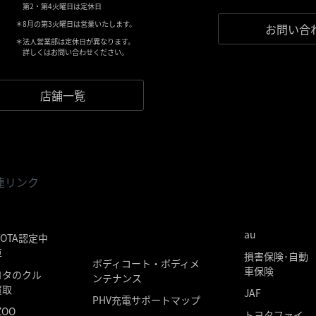
第2・第4火曜日は定休日
＊8月の第3火曜日は営業いたします。
お問い合
＊法人営業部は定休日が異なります。
詳しくはお問い合わせください。
店舗一覧
連リンク
au
YOTA認定中
車
損害保険･自動
ボディコート・ボディメ
車保険
ヨタのクル
ンテナンス
買取
JAF
PHV充電サポートマップ
ZOO
トヨタファイ