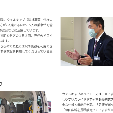
を開業。ウェルキャブ（福祉車両）仕様の
方が2人乗れるほか、5人の乗車が可能
の送迎などに活躍しています。
心で朝と夕方の１日２回、専任のドライ
います。
できるので気軽に医院や施設を利用でき
や老健施設を利用してくださっている患
力
ウェルキャブのハイエースは、車い
しやすいスライドドアや電動格納式
全な仕様と機能が充実。「足腰が弱
「毎回広域を長距離走っていますが