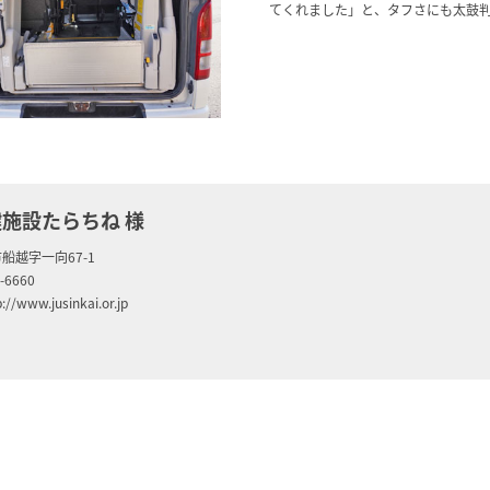
てくれました」と、タフさにも太鼓
施設たらちね 様
船越字一向67-1
6660
ww.jusinkai.or.jp