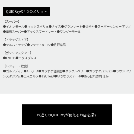
QUICPayの4つのメリット
【スーパー】
●イオンモール●マックスバリュ●ナイス●グランマート●せきや●スーパーセンターアマノ
●業務スーパー●アックスフードマート●ワンダーモール
【ドラッグストア】
●ツルハドラッグ●マツモトキヨシ●佐野薬局
【ガソリンスタンド】
●ENEOS●エクスプレス
【レジャー・飲食】
●ゴルフディア●A・Q・A●カラオケ合衆国●タックルベリー●カラオケバンバン●ラウンドワ
ンスタジアム●二木ゴルフ●TSUTAYA●いきなりステーキ●あっぱれ寿司 ほか
お近くのQUICPayが使えるお店を探す