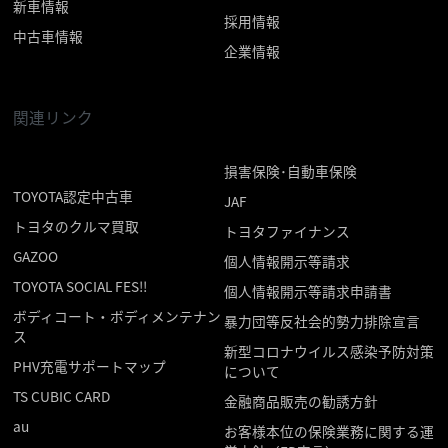
新車情報
採用情報
中古車情報
企業情報
関連リンク
損害保険･自動車保険
TOYOTA認定中古車
JAF
トヨタのクルマ買取
トヨタファイナンス
GAZOO
個人情報開示等請求
TOYOTA SOCIAL FES!!
個人情報開示等請求申請書
ボディコート・ボディメンテナン
暴力団等反社会的勢力排除宣言
ス
新型コロナウイルス感染予防対策
PHV充電サポートマップ
について
TS CUBIC CARD
金融商品販売の勧誘方針
au
お客様本位の保険業務に関する運