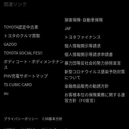
関連リンク
損害保険･自動車保険
TOYOTA認定中古車
JAF
トヨタのクルマ買取
トヨタファイナンス
GAZOO
個人情報開示等請求
TOYOTA SOCIAL FES!!
個人情報開示等請求申請書
ボディコート・ボディメンテナン
暴力団等反社会的勢力排除宣言
ス
新型コロナウイルス感染予防対策
PHV充電サポートマップ
について
TS CUBIC CARD
金融商品販売の勧誘方針
au
お客様本位の保険業務に関する運
営方針（FD宣言）
プライバシーポリシー
CSR基本方針