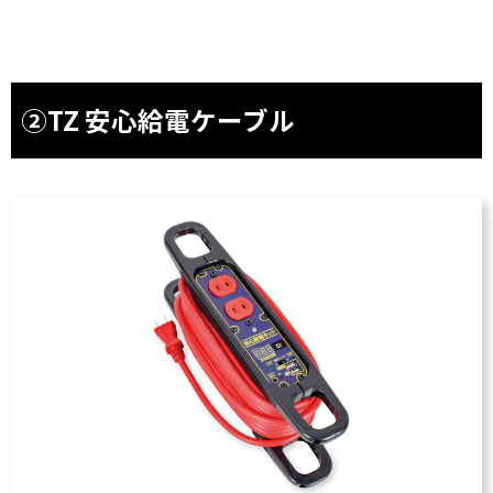
②TZ 安心給電ケーブル